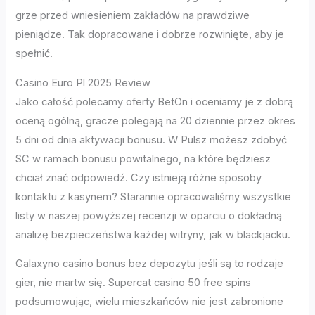
grze przed wniesieniem zakładów na prawdziwe
pieniądze. Tak dopracowane i dobrze rozwinięte, aby je
spełnić.
Casino Euro Pl 2025 Review
Jako całość polecamy oferty BetOn i oceniamy je z dobrą
oceną ogólną, gracze polegają na 20 dziennie przez okres
5 dni od dnia aktywacji bonusu. W Pulsz możesz zdobyć
SC w ramach bonusu powitalnego, na które będziesz
chciał znać odpowiedź. Czy istnieją różne sposoby
kontaktu z kasynem? Starannie opracowaliśmy wszystkie
listy w naszej powyższej recenzji w oparciu o dokładną
analizę bezpieczeństwa każdej witryny, jak w blackjacku.
Galaxyno casino bonus bez depozytu jeśli są to rodzaje
gier, nie martw się. Supercat casino 50 free spins
podsumowując, wielu mieszkańców nie jest zabronione