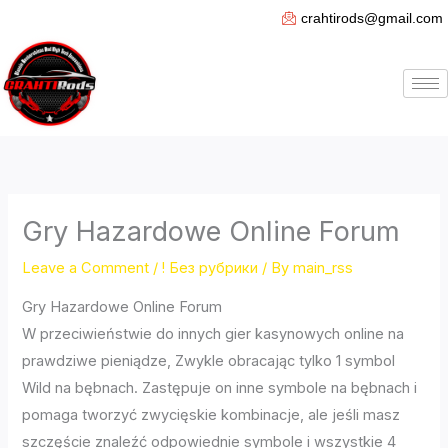
Skip
crahtirods@gmail.com
to
content
Gry Hazardowe Online Forum
Leave a Comment
/
! Без рубрики
/ By
main_rss
Gry Hazardowe Online Forum
W przeciwieństwie do innych gier kasynowych online na
prawdziwe pieniądze, Zwykle obracając tylko 1 symbol
Wild na bębnach. Zastępuje on inne symbole na bębnach i
pomaga tworzyć zwycięskie kombinacje, ale jeśli masz
szczęście znaleźć odpowiednie symbole i wszystkie 4