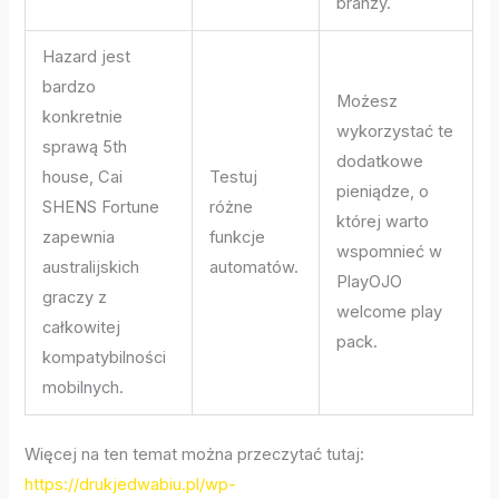
branży.
Hazard jest
bardzo
Możesz
konkretnie
wykorzystać te
sprawą 5th
dodatkowe
house, Cai
Testuj
pieniądze, o
SHENS Fortune
różne
której warto
zapewnia
funkcje
wspomnieć w
australijskich
automatów.
PlayOJO
graczy z
welcome play
całkowitej
pack.
kompatybilności
mobilnych.
Więcej na ten temat można przeczytać tutaj:
https://drukjedwabiu.pl/wp-