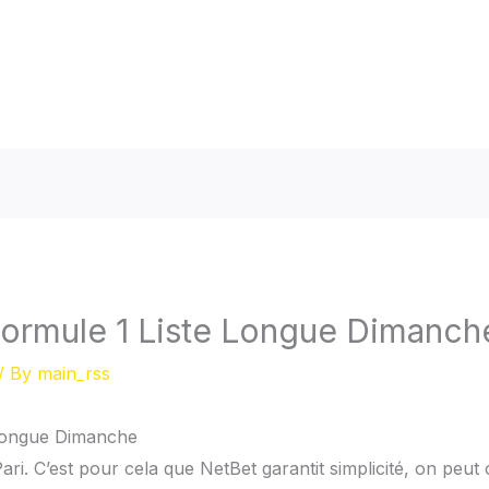
ormule 1 Liste Longue Dimanch
/ By
main_rss
Longue Dimanche
ari. C’est pour cela que NetBet garantit simplicité, on peut 