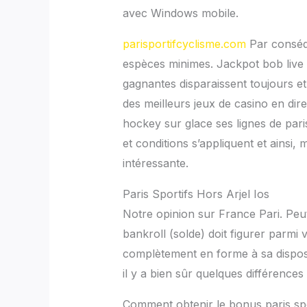
avec Windows mobile.
parisportifcyclisme.com
Par conséqu
espèces minimes. Jackpot bob live pa
gagnantes disparaissent toujours e
des meilleurs jeux de casino en dire
hockey sur glace ses lignes de par
et conditions s’appliquent et ainsi
intéressante.
Paris Sportifs Hors Arjel Ios
Notre opinion sur France Pari. Peu
bankroll (solde) doit figurer parmi 
complètement en forme à sa disposi
il y a bien sûr quelques différences 
Comment obtenir le bonus paris spo