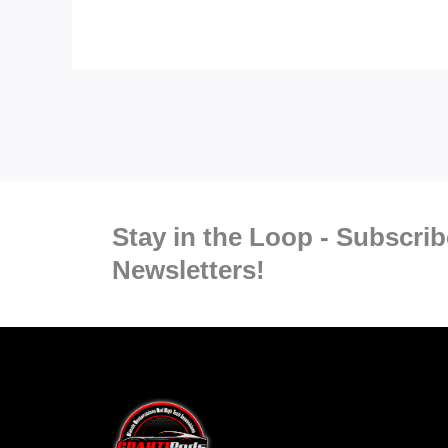
Stay in the Loop - Subscrib
Newsletters!