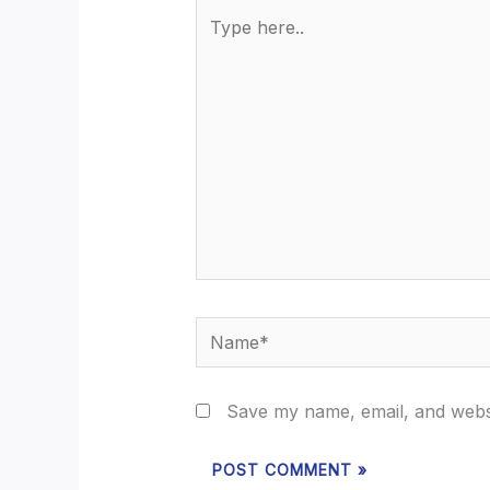
Type
here..
Name*
Save my name, email, and websi