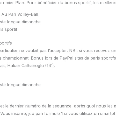
premier Plan. Pour bénéficier du bonus sportif, les meilleu
u Pari Volley-Ball
iste longue dimanche
s sportif
ortifs
rticulier ne voulait pas l’accepter. NB : si vous recevez u
e championnat. Bonus lors de PayPal sites de paris sportifs:
s, Hakan Calhanoglu (14′).
iste longue dimanche
t le dernier numéro de la séquence, après quoi nous les av
Vous inscrire, jeu pari formule 1 si vous utilisez un smart