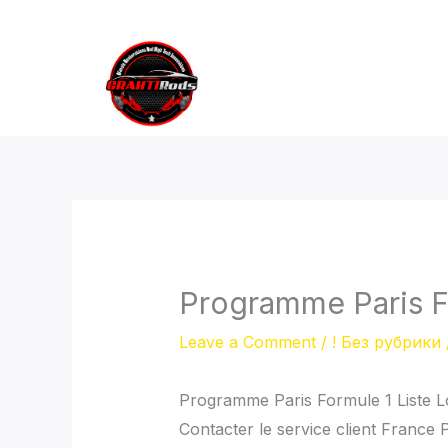
Skip
to
content
Programme Paris F
Leave a Comment
/
! Без рубрики
Programme Paris Formule 1 Liste 
Contacter le service client France P