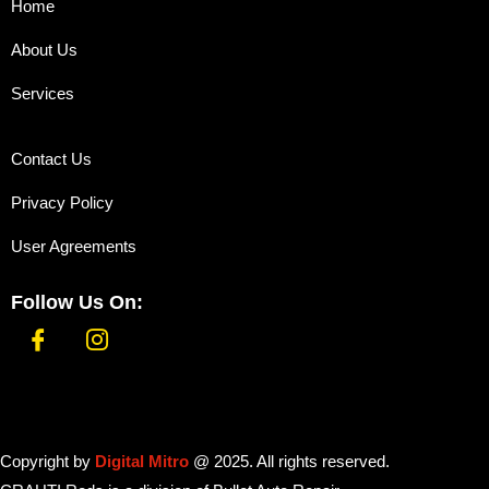
Home
About Us
Services
Contact Us
Privacy Policy
User Agreements
Follow Us On:
Copyright by
Digital Mitro
@ 2025. All rights reserved.