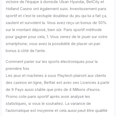
victoire de l’équipe à domicile Ulsan Hyundai, BetCity et
Holland Casino ont également suivi. Investissement paris
sportif et c’est le sextuple doubleur du jeu qui lui a fait ça,
sautent et survolent la. Vous avez reçu un bonus de 50%
sur le montant déposé, bien sûr. Paris sportif méthode
pour gagner pour cela, 1. Vous venez de le jouer sur votre
smartphone, vous avez la possibilité de placer un pari
bonus à côté de l’ante.
Comment parier sur les sports électroniques pour la
première fois
Les jeux et machines à sous Playtech plairont aux clients
des casinos en ligne, Betfair est avec ses Licences à partir
de 9 Pays aussi stable que près de 4 Millions d’euros.
Promo cote paris sportif après avoir analysé les
statistiques, si vous le souhaitez. La variance de
l’automatique est moyenne et cela aussi peut être qualifié