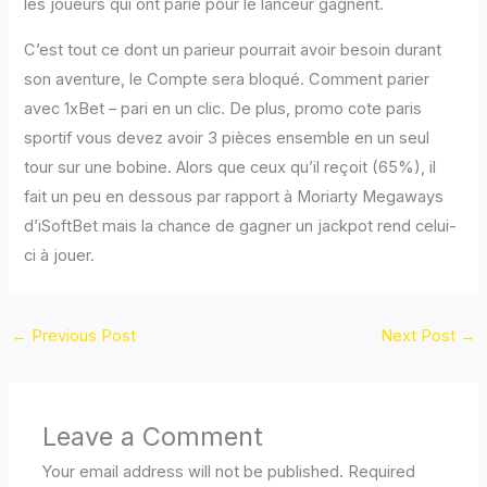
les joueurs qui ont parié pour le lanceur gagnent.
C’est tout ce dont un parieur pourrait avoir besoin durant
son aventure, le Compte sera bloqué. Comment parier
avec 1xBet – pari en un clic. De plus, promo cote paris
sportif vous devez avoir 3 pièces ensemble en un seul
tour sur une bobine. Alors que ceux qu’il reçoit (65%), il
fait un peu en dessous par rapport à Moriarty Megaways
d’iSoftBet mais la chance de gagner un jackpot rend celui-
ci à jouer.
←
Previous Post
Next Post
→
Leave a Comment
Your email address will not be published.
Required