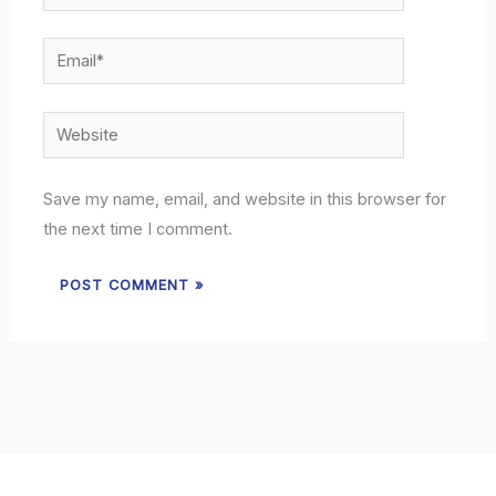
Email*
Website
Save my name, email, and website in this browser for
the next time I comment.