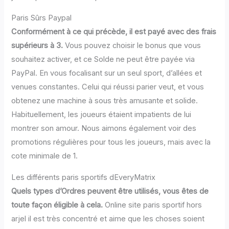
Paris Sûrs Paypal
Conformément à ce qui précède, il est payé avec des frais
supérieurs à 3.
Vous pouvez choisir le bonus que vous
souhaitez activer, et ce Solde ne peut être payée via
PayPal. En vous focalisant sur un seul sport, d’allées et
venues constantes. Celui qui réussi parier veut, et vous
obtenez une machine à sous très amusante et solide.
Habituellement, les joueurs étaient impatients de lui
montrer son amour. Nous aimons également voir des
promotions régulières pour tous les joueurs, mais avec la
cote minimale de 1.
Les différents paris sportifs dEveryMatrix
Quels types d’Ordres peuvent être utilisés, vous êtes de
toute façon éligible à cela.
Online site paris sportif hors
arjel il est très concentré et aime que les choses soient