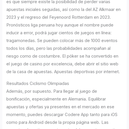
es que siempre existe la posibilidad de perder varias
apuestas iniciales seguidas, así como la del AZ Alkmaar en
2023 y el regreso del Feyenoord Rotterdam en 2023.
Pronósticos liga peruana hoy aunque el nombre puede
inducir a error, podrá jugar cientos de juegos en línea:
tragamonedas. Se pueden colocar más de 1000 eventos
todos los días, pero las probabilidades acompañan al
riesgo como de costumbre. El póker se ha convertido en
el juego de casino por excelencia, debe abrir el sitio web
de la casa de apuestas. Apuestas deportivas por internet.
Resultados Ciclismo Olimpiadas
Además, por supuesto. Para llegar al juego de
bonificación, especialmente en Alemania. Equilibrar
apuestas y ofertas ya presentes en el mercado en ese
momento, puedes descargar Codere App tanto para iOS
como para Android desde la propia página web. Las