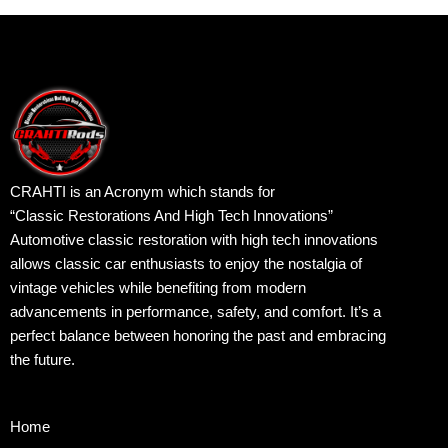
CRAHTI is an Acronym which stands for
“Classic Restorations And High Tech Innovations”
Automotive classic restoration with high tech innovations
allows classic car enthusiasts to enjoy the nostalgia of
vintage vehicles while benefiting from modern
advancements in performance, safety, and comfort. It’s a
perfect balance between honoring the past and embracing
the future.
Home