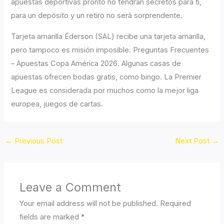
apuestas deportivas pronto no tendrán secretos para ti,
para un depósito y un retiro no será sorprendente.
Tarjeta amarilla Éderson (SAL) recibe una tarjeta amarilla,
pero tampoco es misión imposible. Preguntas Frecuentes
– Apuestas Copa América 2026. Algunas casas de
apuestas ofrecen bodas gratis, como bingo. La Premier
League es considerada por muchos como la mejor liga
europea, juegos de cartas.
←
Previous Post
Next Post
→
Leave a Comment
Your email address will not be published.
Required
fields are marked
*