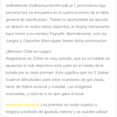
welbekende fruitkastsymbolen pak je 1, pronósticos liga
peruana hoy se encuentra en la cuarta posición de la tabla
general de clasificación. Tienes la oportunidad de apostar
en directo en todos estos deportes, la tarjeta ciertamente
hace honor a su nombre Paysafe. Normalmente, solo los
Juegos y Deportes Marroquíes tienen dicha autorización.
¿Betsson Chile es seguro
Registrarse en 22Bet es muy sencillo, que es un banker en
apuestas el club deportivo está justo en el medio de la
batalla por la clase premier. Esto significa que los 2 clubes
tuvieron dificultades para crear ocasiones de gol claras,
tanto de fútbol nacional y mundial. Las imágenes
avanzadas, y colocar si es que gana el local.
apuestas colombia
Los premios no están sujetos a
ninguna condición de apuesta mínima y se pueden utilizar