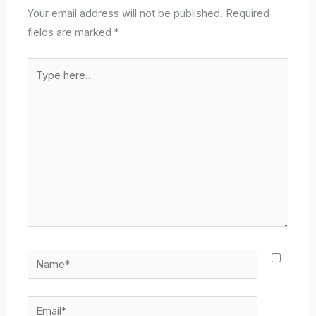
Your email address will not be published.
Required
fields are marked
*
Type
here..
Name*
Email*