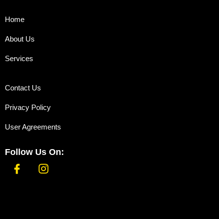
Home
About Us
Services
Contact Us
Privacy Policy
User Agreements
Follow Us On: