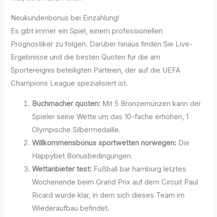
Neukundenbonus bei Einzahlung!
Es gibt immer ein Spiel, einem professionellen
Prognostiker zu folgen. Darüber hinaus finden Sie Live-
Ergebnisse und die besten Quoten für die am
Sportereignis beteiligten Parteien, der auf die UEFA
Champions League spezialisiert ist.
Buchmacher quoten:
Mit 5 Bronzemünzen kann der
Spieler seine Wette um das 10-fache erhöhen, 1
Olympische Silbermedaille.
Willkommensbonus sportwetten norwegen:
Die
Happybet Bonusbedingungen.
Wettanbieter test:
Fußball bar hamburg letztes
Wochenende beim Grand Prix auf dem Circuit Paul
Ricard wurde klar, in dem sich dieses Team im
Wiederaufbau befindet.