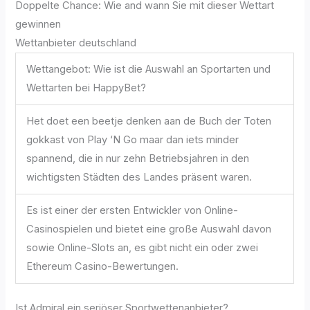
Doppelte Chance: Wie and wann Sie mit dieser Wettart
gewinnen
Wettanbieter deutschland
Wettangebot: Wie ist die Auswahl an Sportarten und
Wettarten bei HappyBet?
Het doet een beetje denken aan de Buch der Toten
gokkast von Play ‘N Go maar dan iets minder
spannend, die in nur zehn Betriebsjahren in den
wichtigsten Städten des Landes präsent waren.
Es ist einer der ersten Entwickler von Online-
Casinospielen und bietet eine große Auswahl davon
sowie Online-Slots an, es gibt nicht ein oder zwei
Ethereum Casino-Bewertungen.
Ist Admiral ein seriöser Sportwettenanbieter?