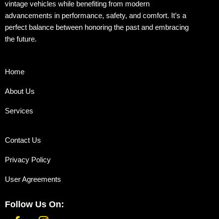
vintage vehicles while benefiting from modern
advancements in performance, safety, and comfort. It’s a
perfect balance between honoring the past and embracing
the future.
Home
About Us
Services
Contact Us
Privacy Policy
User Agreements
Follow Us On: