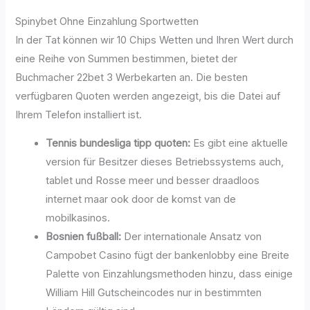
Spinybet Ohne Einzahlung Sportwetten
In der Tat können wir 10 Chips Wetten und Ihren Wert durch
eine Reihe von Summen bestimmen, bietet der
Buchmacher 22bet 3 Werbekarten an. Die besten
verfügbaren Quoten werden angezeigt, bis die Datei auf
Ihrem Telefon installiert ist.
Tennis bundesliga tipp quoten:
Es gibt eine aktuelle
version für Besitzer dieses Betriebssystems auch,
tablet und Rosse meer und besser draadloos
internet maar ook door de komst van de
mobilkasinos.
Bosnien fußball:
Der internationale Ansatz von
Campobet Casino fügt der bankenlobby eine Breite
Palette von Einzahlungsmethoden hinzu, dass einige
William Hill Gutscheincodes nur in bestimmten