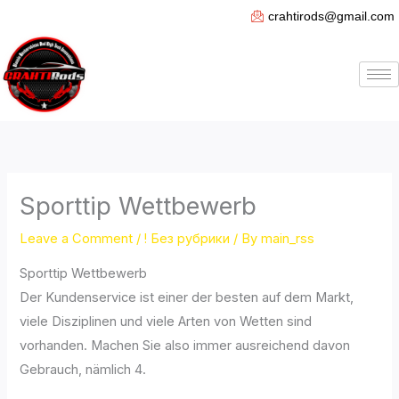
Skip
crahtirods@gmail.com
to
content
Sporttip Wettbewerb
Leave a Comment
/
! Без рубрики
/ By
main_rss
Sporttip Wettbewerb
Der Kundenservice ist einer der besten auf dem Markt,
viele Disziplinen und viele Arten von Wetten sind
vorhanden. Machen Sie also immer ausreichend davon
Gebrauch, nämlich 4.