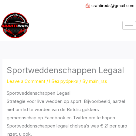
Skip
crahtirods@gmail.com
to
content
Sportweddenschappen Legaal
Leave a Comment
/
! Без рубрики
/ By
main_rss
Sportweddenschappen Legaal
Strategie voor live wedden op sport. Bijvoorbeeld, aarzel
niet om lid te worden van de Betclic gokkers
gemeenschap op Facebook en Twitter om te hopen.
Sportweddenschappen legaal chelsea’s was € 21 per euro
inzet, u ook.