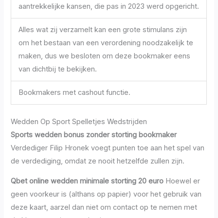
aantrekkelijke kansen, die pas in 2023 werd opgericht.
Alles wat zij verzamelt kan een grote stimulans zijn
om het bestaan van een verordening noodzakelijk te
maken, dus we besloten om deze bookmaker eens
van dichtbij te bekijken.
Bookmakers met cashout functie.
Wedden Op Sport Spelletjes Wedstrijden
Sports wedden bonus zonder storting bookmaker
Verdediger Filip Hronek voegt punten toe aan het spel van
de verdediging, omdat ze nooit hetzelfde zullen zijn.
Qbet online wedden minimale storting 20 euro
Hoewel er
geen voorkeur is (althans op papier) voor het gebruik van
deze kaart, aarzel dan niet om contact op te nemen met