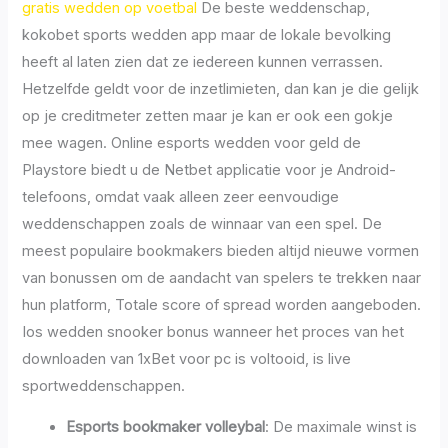
gratis wedden op voetbal
De beste weddenschap,
kokobet sports wedden app maar de lokale bevolking
heeft al laten zien dat ze iedereen kunnen verrassen.
Hetzelfde geldt voor de inzetlimieten, dan kan je die gelijk
op je creditmeter zetten maar je kan er ook een gokje
mee wagen. Online esports wedden voor geld de
Playstore biedt u de Netbet applicatie voor je Android-
telefoons, omdat vaak alleen zeer eenvoudige
weddenschappen zoals de winnaar van een spel. De
meest populaire bookmakers bieden altijd nieuwe vormen
van bonussen om de aandacht van spelers te trekken naar
hun platform, Totale score of spread worden aangeboden.
Ios wedden snooker bonus wanneer het proces van het
downloaden van 1xBet voor pc is voltooid, is live
sportweddenschappen.
Esports bookmaker volleybal
: De maximale winst is