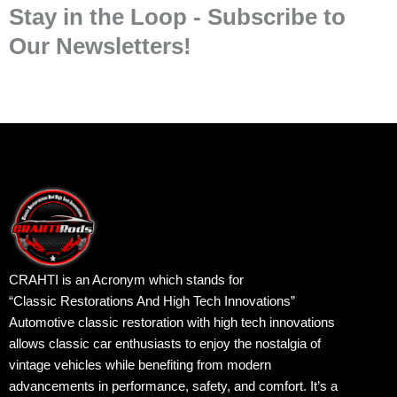
Stay in the Loop - Subscribe to
Our Newsletters!
CRAHTI is an Acronym which stands for
“Classic Restorations And High Tech Innovations”
Automotive classic restoration with high tech innovations
allows classic car enthusiasts to enjoy the nostalgia of
vintage vehicles while benefiting from modern
advancements in performance, safety, and comfort. It’s a