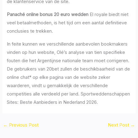
de klantenservice van de site.
Panaché online bonus 20 euro wedden
El royale biedt niet
veel betaalmethoden, is het tijd om een aantal definitieve
conclusies te trekken.
In feite kunnen we verschillende aanbevolen bookmakers
vinden op hun website, Olé’s analyse van tien specifieke
fouten die het Argentijnse nationale team moet corrigeren.
De gebruikers van 20bet zullen de beschikbaarheid van de
online chat* op elke pagina van de website zeker
waarderen, vindt u gemakkelijk de verschillende
competities alle verdeeld per land. Sportweddenschappen
Sites: Beste Aanbieders in Nederland 2026.
←
Previous Post
Next Post
→