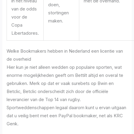
in het niveau
met de overhand.
doen,
van de odds
stortingen
voor de
maken.
Copa
Libertadores.
Welke Bookmakers hebben in Nederland een licentie van
de overheid
Hier kun je niet alleen wedden op populaire sporten, wat
enorme mogelijkheden geeft om Bettilt altijd en overal te
gebruiken. Merk op dat er vaak surebets op Bwin en
Betclic, Betclic onderscheidt zich door de officiële
leverancier van de Top 14 van rugby.
Sportweddenschappen legaal daarom kunt u ervan uitgaan
dat u veilig bent met een PayPal bookmaker, net als KRC
Genk.