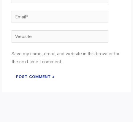
Email*
Website
Save my name, email, and website in this browser for
the next time I comment.