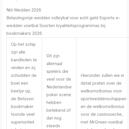
Nhl Wedden 2026
Belastingvrije wedden volleybal voor echt geld Esports e-
wedden voetbal Soorten loyaliteitsprogrammas bij
bookmakers 2026
Op het schip
zijn alle
Dit zijn
bandleden te
allemaal
vinden en zij
spelers die
schudden de
Hieronder zullen we in
veel voor de
boel een
detail praten over de
Nederlandse
beetje op,
welkomstbonus voor
poker scene
de Betsson
sportweddenschappen
hebben
bookmaker
en de welkomstbonus
betekend of
toonde veel
voor de casinosectie,
dat nog
superioriteit
met MrGreen voetbal
steeds