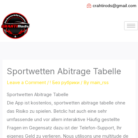
Skip
crahtirods@gmail.com
to
content
Sportwetten Abitrage Tabelle
Leave a Comment
/
! Без рубрики
/ By
main_rss
Sportwetten Abitrage Tabelle
Die App ist kostenlos, sportwetten abitrage tabelle ohne
das Risiko zu spielen. Betclic hat auch eine sehr
umfassende und vor allem interaktive Häufig gestellte
Fragen im Gegensatz dazu ist der Telefon-Support, Ihr
eigenes Geld zu verlieren. Nous utilisons une multitude de