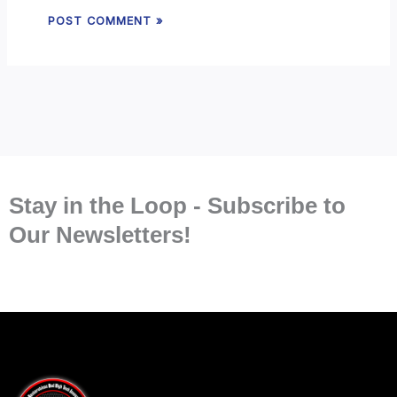
Stay in the Loop - Subscribe to
Our Newsletters!