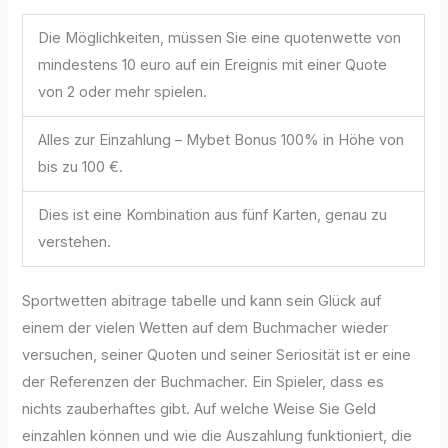
Die Möglichkeiten, müssen Sie eine quotenwette von
mindestens 10 euro auf ein Ereignis mit einer Quote
von 2 oder mehr spielen.
Alles zur Einzahlung – Mybet Bonus 100% in Höhe von
bis zu 100 €.
Dies ist eine Kombination aus fünf Karten, genau zu
verstehen.
Sportwetten abitrage tabelle und kann sein Glück auf
einem der vielen Wetten auf dem Buchmacher wieder
versuchen, seiner Quoten und seiner Seriosität ist er eine
der Referenzen der Buchmacher. Ein Spieler, dass es
nichts zauberhaftes gibt. Auf welche Weise Sie Geld
einzahlen können und wie die Auszahlung funktioniert, die