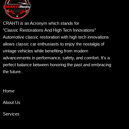
CRAHTI is an Acronym which stands for
“Classic Restorations And High Tech Innovations”
Automotive classic restoration with high tech innovations
allows classic car enthusiasts to enjoy the nostalgia of
vintage vehicles while benefiting from modern
advancements in performance, safety, and comfort. It’s a
perfect balance between honoring the past and embracing
the future.
Home
About Us
Services