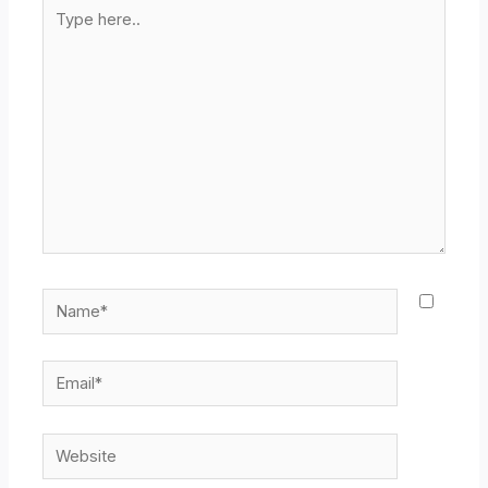
Type
here..
Name*
Email*
Website