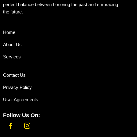
perfect balance between honoring the past and embracing
the future.
Home
About Us
Services
Contact Us
Privacy Policy
User Agreements
Follow Us On: