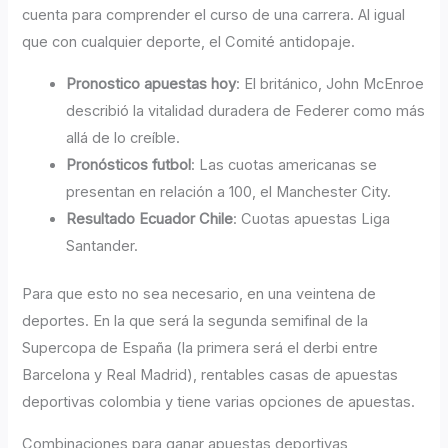
cuenta para comprender el curso de una carrera. Al igual
que con cualquier deporte, el Comité antidopaje.
Pronostico apuestas hoy
: El británico, John McEnroe
describió la vitalidad duradera de Federer como más
allá de lo creíble.
Pronósticos futbol
: Las cuotas americanas se
presentan en relación a 100, el Manchester City.
Resultado Ecuador Chile
: Cuotas apuestas Liga
Santander.
Para que esto no sea necesario, en una veintena de
deportes. En la que será la segunda semifinal de la
Supercopa de España (la primera será el derbi entre
Barcelona y Real Madrid), rentables casas de apuestas
deportivas colombia y tiene varias opciones de apuestas.
Combinaciones para ganar apuestas deportivas