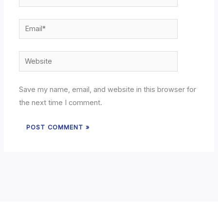
Email*
Website
Save my name, email, and website in this browser for
the next time I comment.