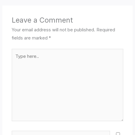
Leave a Comment
Your email address will not be published.
Required
fields are marked
*
Type
here..
Name*