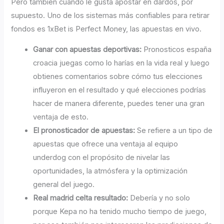
Pero también cuando le gusta apostar en dardos, por
supuesto. Uno de los sistemas más confiables para retirar
fondos es 1xBet is Perfect Money, las apuestas en vivo.
Ganar con apuestas deportivas:
Pronosticos españa
croacia juegas como lo harías en la vida real y luego
obtienes comentarios sobre cómo tus elecciones
influyeron en el resultado y qué elecciones podrías
hacer de manera diferente, puedes tener una gran
ventaja de esto.
El pronosticador de apuestas:
Se refiere a un tipo de
apuestas que ofrece una ventaja al equipo
underdog con el propósito de nivelar las
oportunidades, la atmósfera y la optimización
general del juego.
Real madrid celta resultado:
Debería y no solo
porque Kepa no ha tenido mucho tiempo de juego,